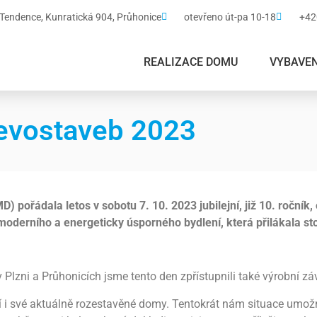
ndence, Kunratická 904, Průhonice
otevřeno út-pa 10-18
+42
REALIZACE DOMU
VYBAVEN
řevostaveb 2023
ořádala letos v sobotu 7. 10. 2023 jubilejní, již 10. ročník
moderního a energeticky úsporného bydlení, která přilákala st
v Plzni a Průhonicích jsme tento den zpřístupnili také výrobní 
jí i své aktuálně rozestavěné domy. Tentokrát nám situace umož