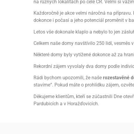
na různých lokalitách po celé ČR. Velmi si vážím
Každoročně je akce velmi náročná na přípravu. 
dokonce i počasí a jeho potenciál proměnit v b
Letos vše dokonale klaplo a nebylo to jen zásl
Celkem naše domy navštívilo 250 lidí, vesměs v
Některé domy byly vytížené dokonce až za hran
Rekordní zájem vyvolaly dva domy podle individ
Rádi bychom upozornili, že naše
rozestavěné do
stavíme“. Pokud máte o prohlídku zájem, ozvěte
Děkujeme klientům, kteří se zúčastnili Dne ote
Pardubicích a v Horažďovicích.