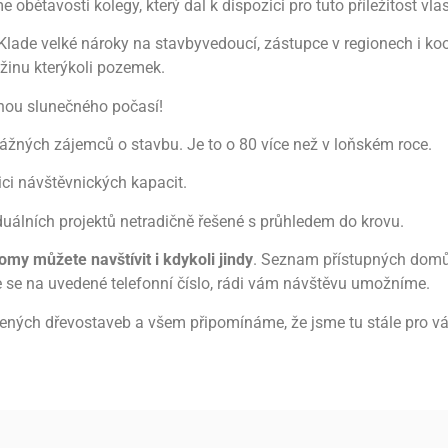
e obětavosti kolegy, který dal k dispozici pro tuto příležitost v
Klade velké nároky na stavbyvedoucí, zástupce v regionech i ko
ažinu kterýkoli pozemek.
uhou slunečného počasí!
ážných zájemců o stavbu. Je to o 80 více než v loňském roce.
ici návštěvnických kapacit.
uálních projektů netradičně řešené s průhledem do krovu.
my můžete navštívit i kdykoli jindy
. Seznam přístupných domů 
 se na uvedené telefonní číslo, rádi vám návštěvu umožníme.
vřených dřevostaveb a všem připomínáme, že jsme tu stále pro v