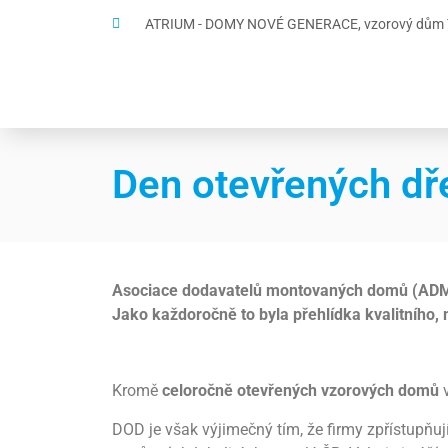
ATRIUM - DOMY NOVÉ GENERACE, vzorový dům Te
Den otevřených d
Asociace dodavatelů montovaných domů (ADMD) p
Jako každoročně to byla přehlídka kvalitního, 
Kromě
celoročně otevřených vzorových domů
DOD je však výjimečný tím, že firmy zpřístupňu