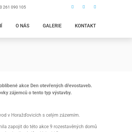
0 261 090 105
Í
O NÁS
GALERIE
KONTAKT
, oblíbené akce Den otevřených dřevostaveb.
ovky zájemců o tento typ výstavby.
závod v Horažďovicích s celým zázemím.
nila zapojit do této akce 9 rozestavěných domů