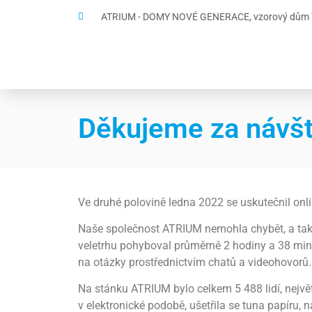
ATRIUM - DOMY NOVÉ GENERACE, vzorový dům Te
Děkujeme za návšt
Ve druhé polovině ledna 2022 se uskutečnil onli
Naše společnost ATRIUM nemohla chybět, a tak j
veletrhu pohyboval průměrně 2 hodiny a 38 minut
na otázky prostřednictvím chatů a videohovorů.
Na stánku ATRIUM bylo celkem 5 488 lidí, největ
v elektronické podobě, ušetřila se tuna papíru, ná