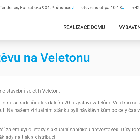
ndence, Kunratická 904, Průhonice
otevřeno út-pa 10-18
+42
REALIZACE DOMU
VYBAVEN
ěvu na Veletonu
ne stavební veletrh Veleton.
sme se rádi přidali k dalším 70 ti vystavovatelům. Veletrhu se 
. Na našem virtuálním stánku byli návštěvníkům po celý čas vel
ší zájem byl o letáky s aktuální nabídkou dřevostaveb. Díky tomu
klady na tisk a distribuci.