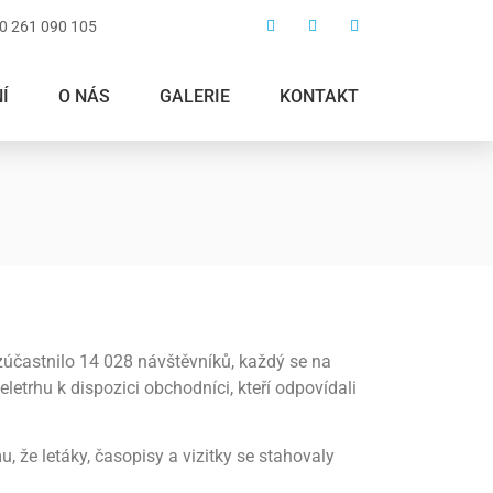
0 261 090 105
Í
O NÁS
GALERIE
KONTAKT
zúčastnilo 14 028 návštěvníků, každý se na
etrhu k dispozici obchodníci, kteří odpovídali
, že letáky, časopisy a vizitky se stahovaly